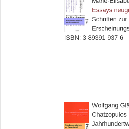
Marie-Elisab
Essays neugr
Schriften zur
Erscheinungsj
ISBN: 3-89391-937-6
Wolfgang Gl
Chatzopulos N
Jahrhundertw