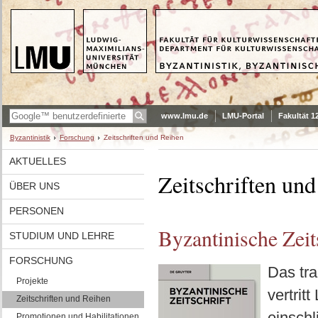
www.lmu.de
LMU-Portal
Fakultät 1
Byzantinistik
Forschung
Zeitschriften und Reihen
AKTUELLES
Zeitschriften un
ÜBER UNS
PERSONEN
Byzantinische Zeit
STUDIUM UND LEHRE
FORSCHUNG
Das tra
Projekte
vertrit
Zeitschriften und Reihen
einschl
Promotionen und Habilitationen