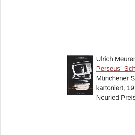
Ulrich Meurer
Perseus´ Schi
Münchener Sc
kartoniert, 1
Neuried Prei